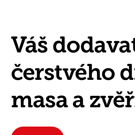
Váš
dodavat
čerstvého
d
masa
a
zvěř