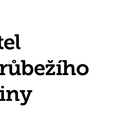
el
růbežího
iny